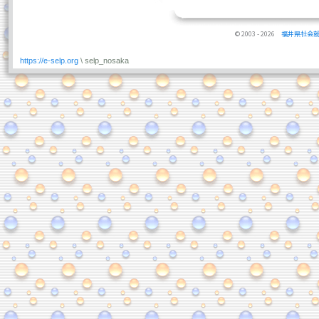
© 2003 - 2026
福井県社会
https://e-selp.org
\ selp_nosaka