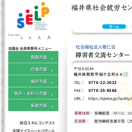
ふくいセルプ協 会員施設のご案内 : 野坂の郷
ふ
く
Ａ
い
Ａ
Ａ
Ａ
セ
社会福祉法人敬仁会
協議会 会員事業所メニュー
ル
障害者交流センター
プ
嶺南方面
協
「障害者交流センター 野坂の郷」
事
は、福井県社会就労センター協議会
〒914-0144
丹南方面
務
に加盟しております。
福井県敦賀市桜ケ丘町8-6
局
福井方面
TEL：
0770-22-2022
FAX：
0770-25-8588
坂井・あわら方面
URL：
https://kjinkai.jp/facili
奥越方面
事業体制
：
多機能型
（移行日 : 200
定員数
：
就労継続支援Ｂ型（25
総合スキルコンテスト
全国ナイスハートバザール