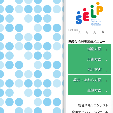
ふくいセルプ協 会員施設のご案内
Ａ
Ａ
Ａ
Ａ
協議会 会員事業所メニュー
嶺南方面
丹南方面
福井方面
坂井・あわら方面
奥越方面
総合スキルコンテスト
全国ナイスハートバザール