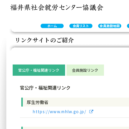
 :
ふ
会
会
サ
く
員
員
イ
い
リ
施
ト
リンクサイトのご紹介
セ
ス
設
マ
福井県社会就労センター協議会 (ふくいセルプ協)、会員施設の紹介、
ル
ト
地
ッ
プ
図
プ
協
事
務
官公庁・福祉関連リンク
会員施設リンク
局
官公庁・福祉関連リンク
厚生労働省
https://www.mhlw.go.jp/