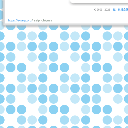
© 2003 - 2026
福井県社会
https://e-selp.org
\ selp_chigusa