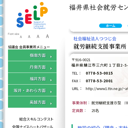
ふくいセルプ協 会員施設のご案内 : 千草の家
ふ
く
Ａ
い
Ａ
Ａ
Ａ
社会福祉法人つつじ会
セ
就労継続支援事業所
協議会 会員事業所メニュー
ル
プ
「就労継続支援事業所 千草の家」
嶺南方面
協
は、福井県社会就労センター協議会
〒916-0021
事
に加盟しております。
福井県鯖江市三六町１丁目2-5-
丹南方面
務
TEL：
0778-53-0015
局
福井方面
FAX：
0778-53-2001
URL：
http://www1.ttn.ne.jp/
坂井・あわら方面
奥越方面
事業体制
：
就労継続支援Ｂ型
（移行
定員数
：
25名
総合スキルコンテスト
全国ナイスハートバザール
施設の紹介（理念・方針